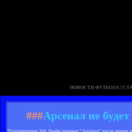
|
НОВОСТИ ФУТБОЛА
СТ
###
Арсенал не будет
Полузащитник Абу Диаби покинет "Арсенал" после девяти лет