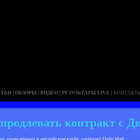
|
|
|
|
АТЬИ
ОБЗОРЫ
ВИДЕО
РЕЗУЛЬТАТЫ LIVE
КОНТАКТ
 продлевать контракт с Д
, проведённых в английском клубе, сообщает Daily Mail.