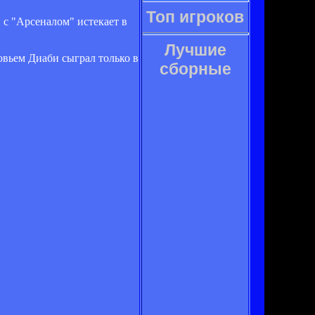
Топ игроков
с "Арсеналом" истекает в
Лучшие
овьем Диаби сыграл только в
сборные