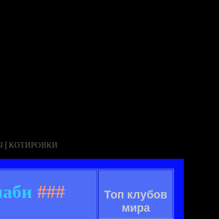
|
Ы
КОТИРОВКИ
иаби
###
Топ клубов
мира